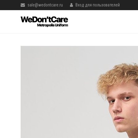
sale@wedontcare.ru
Вход для пользователей