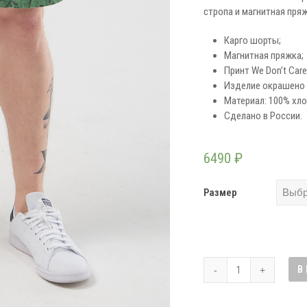
стропа и магнитная пря
Карго шорты;
Магнитная пряжка;
Принт We Don’t Care
Изделие окрашено 
Материал: 100% хло
Сделано в России.
6490
₽
Размер
Количество
В
товара
Шорты