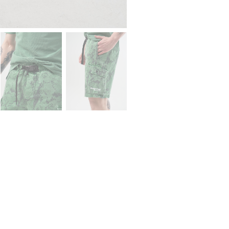
We
Don’t
Care
GD
Camo
Cargo
Shorts
Green