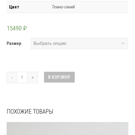
Цвет
Темно-синий
15490
₽
Размер
Количество
В КОРЗИНУ
товара
Куртка
We
Don’t
Care
ПОХОЖИЕ ТОВАРЫ
Swiss
M70
Crinkle
Nylon