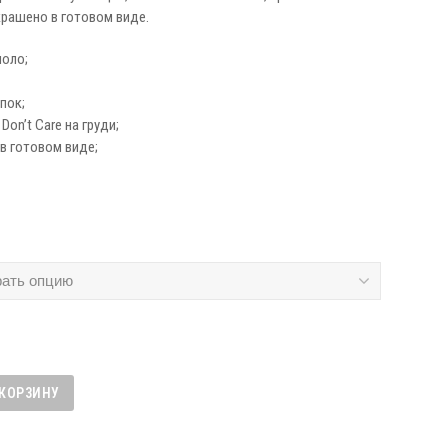
крашено в готовом виде.
оло;
пок;
on’t Care на груди;
в готовом виде;
 КОРЗИНУ