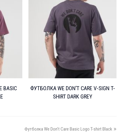
E BASIC
ФУТБОЛКА WE DON’T CARE V-SIGN T-
LE
SHIRT DARK GREY
next
Футболка We Don’t Care Basic Logo T-shirt Black
post: