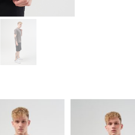
We
Don’t
Care
GD
Polo
Dark
Grey