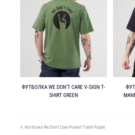
ФУТБОЛКА WE DON’T CARE V-SIGN T-
ФУТ
SHIRT GREEN
MANN
previous
Футболка We Don’t Care Pocket T-shirt Purple
post: