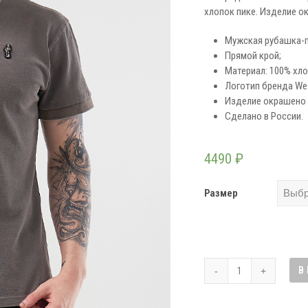
хлопок пике. Изделие о
Мужская рубашка-п
Прямой крой;
Материал: 100% хло
Логотип бренда We D
Изделие окрашено 
Сделано в России.
4490
₽
Размер
Количество
В
товара
Поло